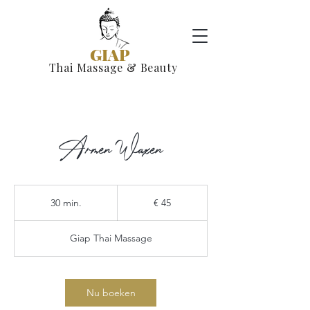
GIAP
Thai Massage & Beauty
Armen Waxen
45
euro
30 min.
3
€ 45
0
m
Giap Thai Massage
i
n
.
Nu boeken