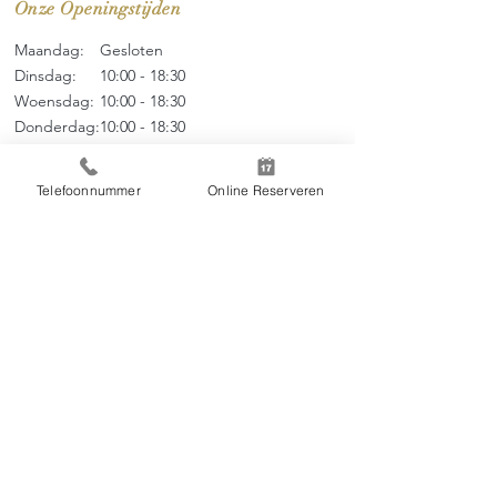
Onze Openingstijden
Maandag:
Gesloten
Dinsdag:
10:00 - 18:30
Woensdag:
10:00 - 18
:3
0
Donderdag:
10:00 - 18
:3
0
Vrijdag:
10:00 - 18
:3
0
Zaterdag:
09:00 - 17
:0
0
Telefoonnummer
Online Reserveren
Zondag:
09:00 - 17:00
Menu
Over ons
Thai Massage
Tarieven
Online Boeken
Contact
Huisregels