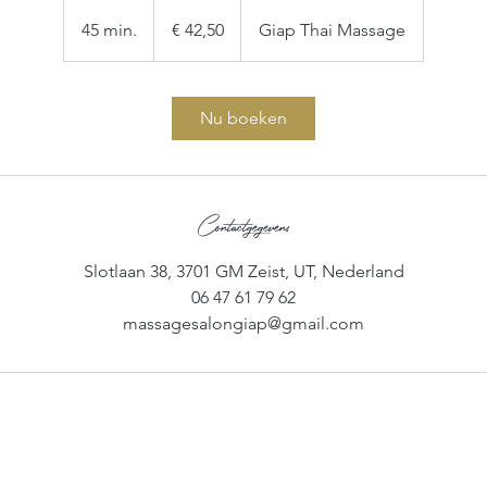
42,50
euro
45 min.
4
€ 42,50
Giap Thai Massage
5
m
i
Nu boeken
n
.
Contactgegevens
Slotlaan 38, 3701 GM Zeist, UT, Nederland
06 47 61 79 62
massagesalongiap@gmail.com