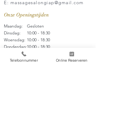
E: massagesalongiap@gmail.com
Onze Openingstijden
Maandag:
Gesloten
Dinsdag:
10:00 - 18:30
Woensdag:
10:00 - 18
:3
0
Donderdag:
10:00 - 18
:3
0
Vrijdag:
10:00 - 18
:3
0
Zaterdag:
09:00 - 17
:0
0
Telefoonnummer
Online Reserveren
Zondag:
09:00 - 17:00
Menu
Over ons
Thai Massage
Tarieven
Online Boeken
Contact