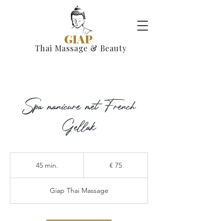
GIAP
Thai Massage & Beauty
Spa manicure met French
Gellak
75
euro
45 min.
4
€ 75
5
m
Giap Thai Massage
i
n
.