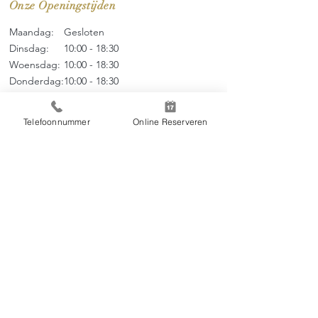
Onze Openingstijden
Maandag:
Gesloten
Dinsdag:
10:00 - 18:30
Woensdag:
10:00 - 18
:3
0
Donderdag:
10:00 - 18
:3
0
Vrijdag:
10:00 - 18
:3
0
Zaterdag:
09:00 - 17
:0
0
Telefoonnummer
Online Reserveren
Zondag:
09:00 - 17:00
Menu
Over ons
Thai Massage
Tarieven
Online Boeken
Contact
Huisregels