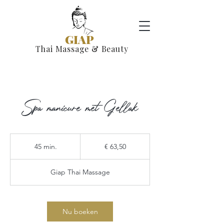
GIAP
Thai Massage & Beauty
Spa manicure met Gellak
63,50
euro
45 min.
4
€ 63,50
5
m
Giap Thai Massage
i
n
.
Nu boeken