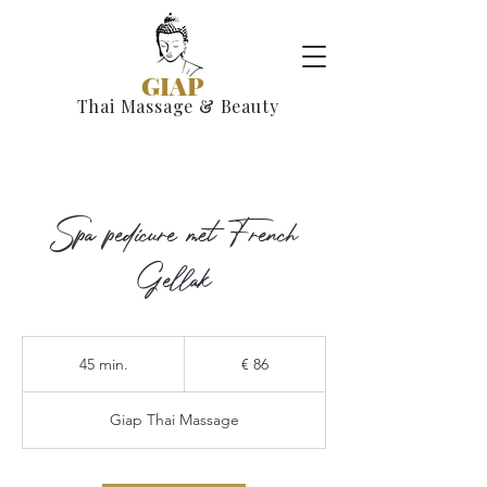
GIAP
Thai Massage & Beauty
Spa pedicure met French
Gellak
86
euro
45 min.
4
€ 86
5
m
Giap Thai Massage
i
n
.