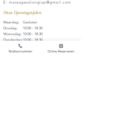
E: massagesalongiap@gmail.com
Onze Openingstijden
Maandag:
Gesloten
Dinsdag:
10:00 - 18:30
Woensdag:
10:00 - 18
:3
0
Donderdag:
10:00 - 18
:3
0
Vrijdag:
10:00 - 18
:3
0
Zaterdag:
09:00 - 17
:0
0
Telefoonnummer
Online Reserveren
Zondag:
09:00 - 17:00
Menu
Over ons
Thai Massage
Tarieven
Online Boeken
Contact