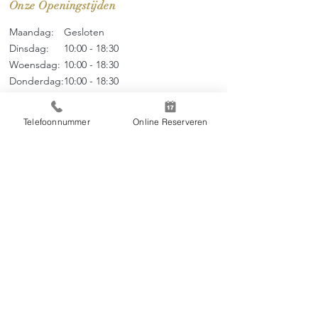
Onze Openingstijden
Maandag:
Gesloten
Dinsdag:
10:00 - 18:30
Woensdag:
10:00 - 18
:3
0
Donderdag:
10:00 - 18
:3
0
Vrijdag:
10:00 - 18
:3
0
Zaterdag:
09:00 - 17
:0
0
Telefoonnummer
Online Reserveren
Zondag:
09:00 - 17:00
Menu
Over ons
Thai Massage
Tarieven
Online Boeken
Contact
Huisregels