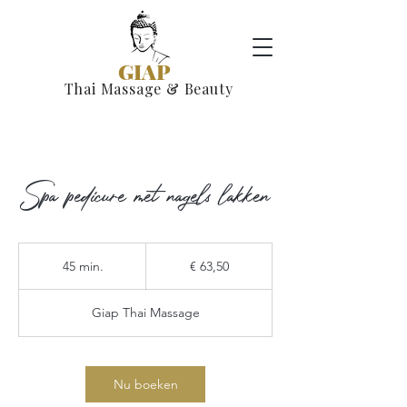
GIAP
Thai Massage & Beauty
Spa pedicure met nagels lakken
63,50
euro
45 min.
4
€ 63,50
5
m
Giap Thai Massage
i
n
.
Nu boeken