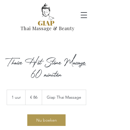
GIAP
Thai Massage & Beauty
Thaise Hot Stone Massage
60 minuten
86
euro
1 uur
1
€ 86
Giap Thai Massage
u
u
Nu boeken