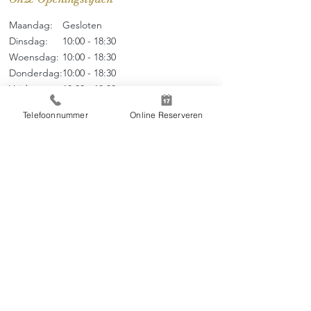
Maandag:
Gesloten
Dinsdag:
10:00 - 18:30
Woensdag:
10:00 - 18
:3
0
Donderdag:
10:00 - 18
:3
0
Vrijdag:
10:00 - 18
:3
0
Zaterdag:
09:00 - 17
:0
0
Telefoonnummer
Online Reserveren
Zondag:
09:00 - 17:00
Menu
Over ons
Thai Massage
Tarieven
Online Boeken
Contact
Huisregels