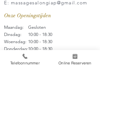
E: massagesalongiap@gmail.com
Onze Openingstijden
Maandag:
Gesloten
Dinsdag:
10:00 - 18:30
Woensdag:
10:00 - 18
:3
0
Donderdag:
10:00 - 18
:3
0
Vrijdag:
10:00 - 18
:3
0
Zaterdag:
09:00 - 17
:0
0
Telefoonnummer
Online Reserveren
Zondag:
09:00 - 17:00
Menu
Over ons
Thai Massage
Tarieven
Online Boeken
Contact