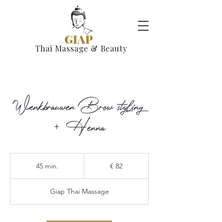
GIAP
Thai Massage & Beauty
Wenkbrauwen Brow styling
+ Henna
82
euro
45 min.
4
€ 82
5
m
Giap Thai Massage
i
n
.