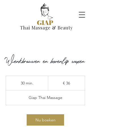
GIAP
Thai Massage & Beauty
Wenkbrauwen en bovenlip waxen
36
euro
30 min.
3
€ 36
0
m
Giap Thai Massage
i
n
.
Nu boeken