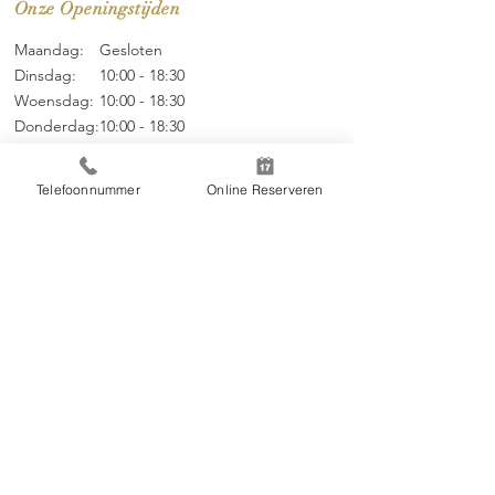
Onze Openingstijden
Maandag:
Gesloten
Dinsdag:
10:00 - 18:30
Woensdag:
10:00 - 18
:3
0
Donderdag:
10:00 - 18
:3
0
Vrijdag:
10:00 - 18
:3
0
Zaterdag:
09:00 - 17
:0
0
Telefoonnummer
Online Reserveren
Zondag:
09:00 - 17:00
Menu
Over ons
Thai Massage
Tarieven
Online Boeken
Contact
Huisregels