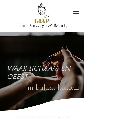
GIAP
Thai Massage & Beauty
WAAR LICHAAM EN
GEEST
in balans komen.