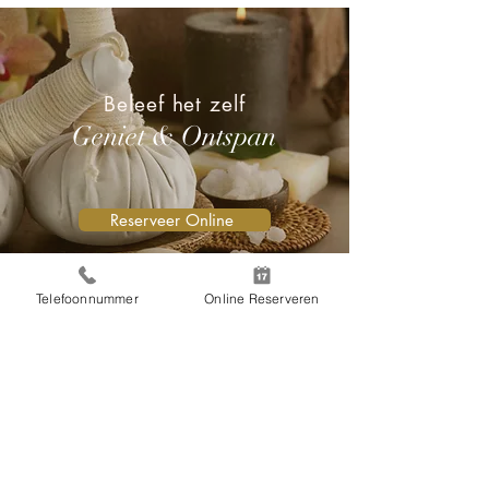
Beleef het zelf
Geniet & Ontspan
Reserveer Online
Telefoonnummer
Online Reserveren
Giap Thai Massage & Beauty
Slotlaan 38
3701 GM Zeist
T: 06 47 61 79 62